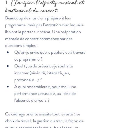
1. Clarifier l’objectif musical et 
émotionnel du concert
Beaucoup de musiciens préparent leur 
programme, mais pas l’
intention
 avec laquelle 
ils vont le porter sur scène. Une préparation 
mentale de concert commence par des 
questions simples :
Qu’ai-je envie que le public vive à travers 
ce programme ?
Quel type de présence je souhaite 
incarner (sérénité, intensité, jeu, 
profondeur…) ?
À quoi ressemblerait, pour moi, une 
performance « réussie », au-delà de 
l’absence d’erreurs ?
Ce cadrage oriente ensuite tout le reste : les 
choix de travail, la gestion du trac, la façon de 
relire le concert après coup. En séance, un 