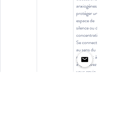
anxiogènes ; 
protéger un 
espace de 
silence ou de 
concentration.
Se connecter 
au sens du 
moment : à qui, 
à quoi avez-
vous envie 
d’offrir ce 
concert ?
Un travail avec un praticien permet d’ajuster 
cette routine à votre réalité : temps de 
transport, contraintes de plateau, présence 