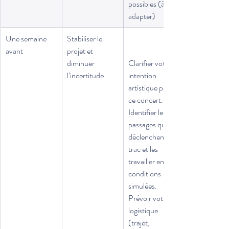
possibles (à 
adapter)
Une semaine 
Stabiliser le 
avant
projet et 
diminuer 
Clarifier votre 
l’incertitude
intention 
artistique pour 
ce concert.
Identifier les 
passages qui 
déclenchent du 
trac et les 
travailler en 
conditions 
simulées.
Prévoir votre 
logistique 
(trajet, 