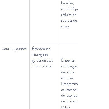
horaires, 
matériel) pour 
réduire les 
sources de 
stress.
Jour J – journée
Économiser 
l’énergie et 
garder un état 
Éviter les 
interne stable
surcharges de 
dernières 
minutes.
Programmer de 
courtes pauses 
de respiration 
ou de marche.
Relire 