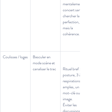
mentalement le 
concert sans 
chercher la 
perfection, 
mais la 
cohérence.
Coulisses / loges
Basculer en 
mode scène et 
canaliser le trac
Rituel bref : 
posture, 3 à 5 
respirations 
amples, un 
mot-clé ou une 
image.
Éviter les 
discussions 