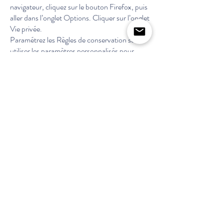
navigateur, cliquez sur le bouton Firefox, puis
aller dans l’onglet Options. Cliquer sur l’onglet
Vie privée.
Paramétrez les Règles de conservation sur :
utiliser les paramètres personnalisés pour
l’historique. Enfin décochez-la pour
désactiver les cookies.
Sous Safari : Cliquez en haut à droite du
navigateur sur le pictogramme de menu
(symbolisé par un rouage). Sélectionnez
Paramètres. Cliquez sur Afficher les
paramètres avancés. Dans la section «
Confidentialité », cliquez sur Paramètres de
contenu. Dans la section « Cookies », vous
pouvez bloquer les cookies.
Sous Chrome : Cliquez en haut à droite du
navigateur sur le pictogramme de menu
(symbolisé par trois lignes horizontales).
Sélectionnez Paramètres. Cliquez sur Afficher
les paramètres avancés. Dans la section «