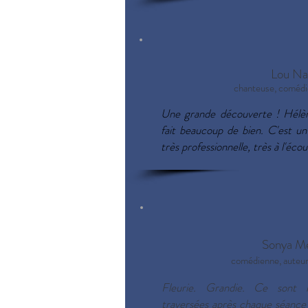
Lou Na
chanteuse, comédi
Une grande découverte ! Hélè
fait beaucoup de bien. C'est un 
très professionnelle, très à l'éc
Sonya Me
comédienne, auteure
Fleurie. Grandie. Ce sont l
traversées après chaque séance