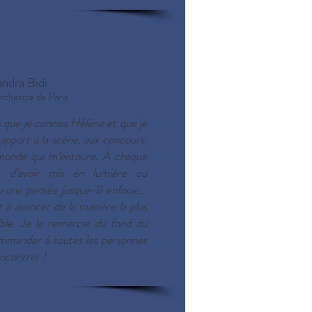
ndra Bidi
orchestre de Paris
s que je connais Hélène et que je
rapport à la scène, aux concours,
u monde qui m’entoure. À chaque
nt d’avoir mis en lumière ou
u une pensée jusque-là enfouie…
à avancer de la manière la plus
sible. Je la remercie du fond du
mmander à toutes les personnes
encontrer !