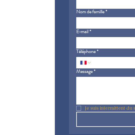
Nom de famille
*
E‑mail
*
Téléphone
*
Message
*
Je suis intermittent du