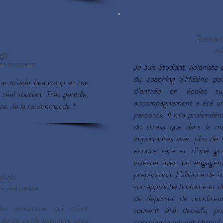
Roman 
vio
gy
es musicales
Je suis étudiant violoniste 
du coaching d’Hélène pou
ne m'aide beaucoup et me
d’entrée en écoles su
réel soutien. Très gentille,
accompagnement a été une
oute. Je la recommande !
parcours. Il m’a profondém
du stress que dans la ma
importantes avec plus de 
écoute rare et d’une gran
investie avec un engage
préparation. L’alliance de 
llah
son approche humaine et du 
, réalisatrice
de dépasser de nombreux
es sensations qui m’ont
souvent été décisifs, p
 de ce cycle parcouru avec
conscience qui ont changé 