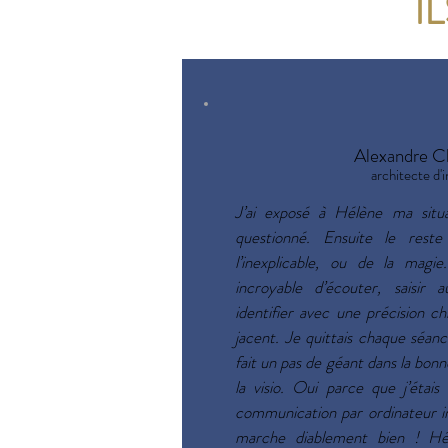
I
Alexandre C
architecte d'i
J’ai exposé à Hélène ma situ
questionné. Ensuite le res
l’inexplicable, ou de la magi
incroyable d’écouter, saisir
identifier avec une précision ch
jacent. Je quittais chaque séanc
fait un pas de géant dans la bonn
la visio. Oui parce que j’étais
communication par ordinateur i
marche diablement bien ! Hél