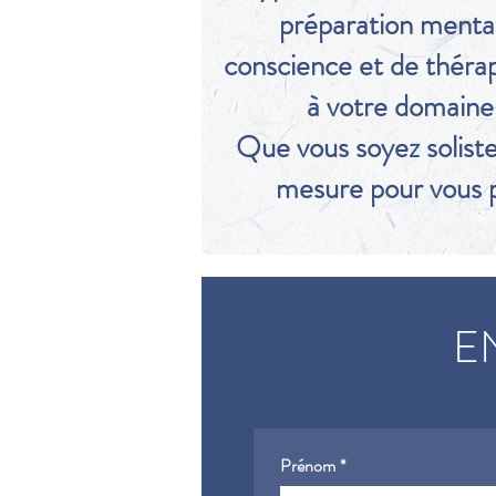
préparation mental
conscience et de thérap
à votre domaine a
Que vous soyez soliste
mesure pour vous p
E
Prénom
*