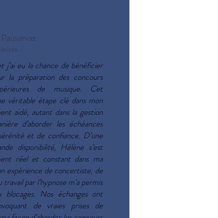
Pausanias
loniste
et j’ai eu la chance de bénéficier
r la préparation des concours
périeures de musique. Cet
 véritable étape clé dans mon
ent aidé, autant dans la gestion
nière d’aborder les échéances
sérénité et de confiance. D’une
de disponibilité, Hélène s’est
ment réel et constant dans ma
son expérience de concertiste, de
travail par l’hypnose m’a permis
 blocages. Nos échanges ont
rovoquant de vraies prises de
ma façon d’aborder les concours