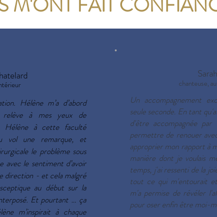
LS M'ONT FAIT CONFIAN
Sara
hatelard
chanteuse, au
ntérieur
Un accompagnement exc
ation. Hélène m’a d’abord
seule seconde.
En tant qu'ar
te relève à mes yeux de
d'être accompagnée par
e. Hélène à cette faculté
permettre de renouer avec
 au vol une remarque, et
approprier mon rapport à 
irurgicale le problème sous
manière dont je voulais me
e avec le sentiment d’avoir
temps, j'ai ressenti de la 
e direction - et cela malgré
tout ce qui m'entourait et
 sceptique au début sur la
m'a permise de révéler l'a
nterposé. Et pourtant … ça
pour oser enfin être moi-
ène m’inspirait à chaque