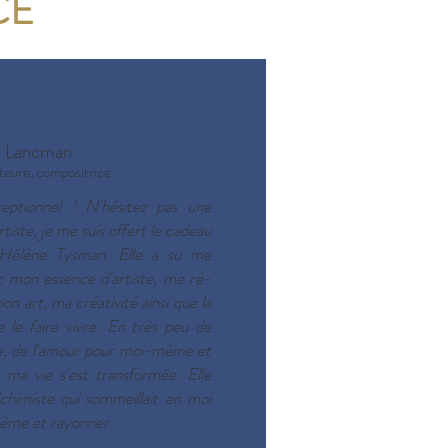
CE
h Lancman
teure, compositrice
eptionnel !
N'hésitez pas une
tiste, je me suis offert le cadeau
 Hélène Tysman.
Elle a su me
 mon essence d'artiste,
me ré-
mon art,
ma créativité ainsi que la
 le faire vivre.
En très peu de
joie, de l'amour pour moi-même et
 ma vie s'est transformée. Elle
lchimiste qui sommeillait en moi
même et rayonner.