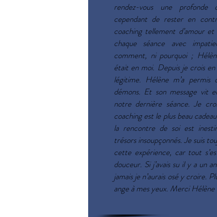
rendez-vous une profonde co
cependant de rester en contrô
coaching tellement d’amour et 
chaque séance avec impatie
comment, ni pourquoi ; Hélène
était en moi. Depuis je crois en
légitime. Hélène m’a permis 
démons. Et son message vit e
notre dernière séance. Je cro
coaching est le plus beau cadeau q
la rencontre de soi est ines
trésors insoupçonnés. Je suis to
cette expérience, car tout s’e
douceur.​ Si j’avais su il y a un 
jamais je n’aurais osé y croire. 
ange à mes yeux. Merci Hélène ;