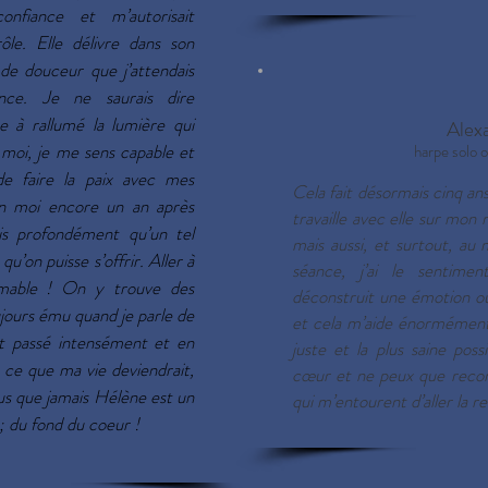
nfiance et m’autorisait
le. Elle délivre dans son
de douceur que j’attendais
nce. Je ne saurais dire
 à rallumé la lumière qui
Alexa
 moi, je me sens capable et
harpe solo 
de faire la paix avec mes
Cela fait désormais cinq an
n moi encore un an après
travaille avec elle sur mon 
is profondément qu’un tel
mais aussi, et surtout, a
u’on puisse s’offrir. Aller à
séance, j’ai le sentime
timable ! On y trouve des
déconstruit une émotion o
ujours ému quand je parle de
et cela m’aide énormément 
st passé intensément et en
juste et la plus saine pos
an ce que ma vie deviendrait,
cœur et ne peux que reco
Plus que jamais Hélène est un
qui m’entourent d’aller la r
 du fond du coeur !