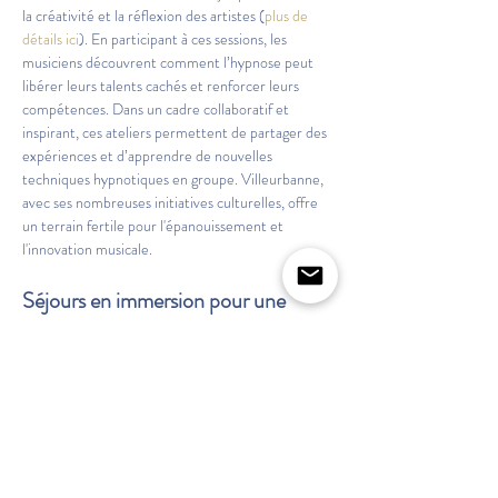
la créativité et la réflexion des artistes (
plus de 
détails ici
). En participant à ces sessions, les 
musiciens découvrent comment l’hypnose peut 
libérer leurs talents cachés et renforcer leurs 
compétences. Dans un cadre collaboratif et 
inspirant, ces ateliers permettent de partager des 
expériences et d’apprendre de nouvelles 
techniques hypnotiques en groupe. Villeurbanne, 
avec ses nombreuses initiatives culturelles, offre 
un terrain fertile pour l'épanouissement et 
l'innovation musicale.
Séjours en immersion pour une 
expérience unique
Pour un 
accompagnement émotionnel par 
l’hypnose à Villeurbanne
, les séjours en immersion 
proposés par "Hypnose du musicien" sont uniques 
et transformatifs (
découvrez l'expérience ici
). Ces 
retraites offrent un cadre propice à l’exploration 
intérieure et au développement de compétences 