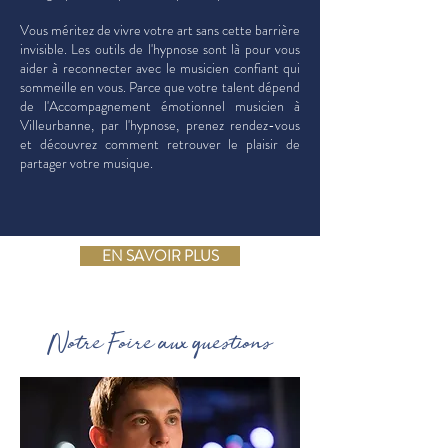
Vous méritez de vivre votre art sans cette barrière
invisible. Les outils de l'hypnose sont là pour vous
aider à reconnecter avec le musicien confiant qui
sommeille en vous. Parce que votre talent dépend
de l'Accompagnement émotionnel musicien à
Villeurbanne, par l'hypnose, prenez rendez-vous
et découvrez comment retrouver le plaisir de
partager votre musique.
EN SAVOIR PLUS
Notre Foire aux questions