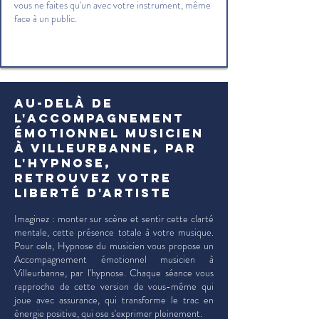
vous ne faites qu'un avec votre instrument, même
face à un public.
Au-delà de
l'Accompagnement
émotionnel musicien
à Villeurbanne, par
l'hypnose,
retrouvez votre
liberté d'artiste
Imaginez : monter sur scène et sentir cette clarté
mentale, cette présence totale à votre musique.
Pour cela, Hypnose du musicien vous propose un
Accompagnement émotionnel musicien à
Villeurbanne, par l'hypnose. Chaque séance vous
rapproche de cette version de vous-même qui
joue avec assurance, qui transforme le trac en
énergie positive, qui ose s'exprimer pleinement.