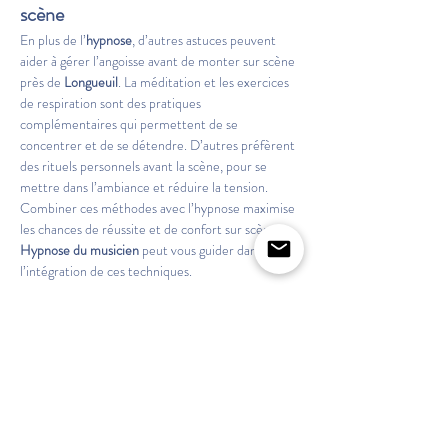
scène
En plus de l’
hypnose
, d’autres astuces peuvent 
aider à gérer l’angoisse avant de monter sur scène 
près de 
Longueuil
. La méditation et les exercices 
de respiration sont des pratiques 
complémentaires qui permettent de se 
concentrer et de se détendre. D’autres préfèrent 
des rituels personnels avant la scène, pour se 
mettre dans l’ambiance et réduire la tension. 
Combiner ces méthodes avec l’hypnose maximise 
les chances de réussite et de confort sur scène. 
Hypnose du musicien
 peut vous guider dans 
l’intégration de ces techniques.
Pourquoi choisir Hypnose du 
musicien ?
Hypnose du musicien
 est le choix idéal pour ceux 
qui luttent contre 
l'angoisse avant de monter sur 
scène
 près de 
Longueuil
. En tant que spécialiste 
de l’hypnose pour artistes, cette organisation 