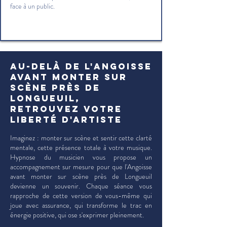
face à un public.
Au-delà de l'Angoisse
avant monter sur
scène près de
Longueuil,
retrouvez votre
liberté d'artiste
Imaginez : monter sur scène et sentir cette clarté
mentale, cette présence totale à votre musique.
Hypnose du musicien vous propose un
accompagnement sur mesure pour que l'Angoisse
avant monter sur scène près de Longueuil
devienne un souvenir. Chaque séance vous
rapproche de cette version de vous-même qui
joue avec assurance, qui transforme le trac en
énergie positive, qui ose s'exprimer pleinement.