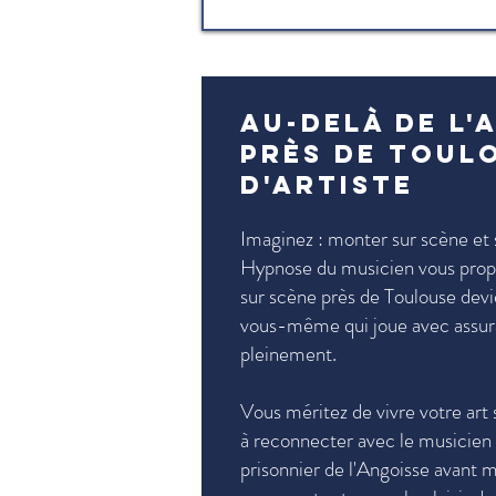
Au-delà de l'
près de Toul
d'artiste
Imaginez : monter sur scène et 
Hypnose du musicien vous prop
sur scène près de Toulouse dev
vous-même qui joue avec assuran
pleinement.
Vous méritez de vivre votre art s
à reconnecter avec le musicien 
prisonnier de l'Angoisse avant 