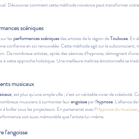
sical. Découvrez comment cette méthode novatrice peut transformer votre 
ormances scéniques
sur les 
performances scéniques
 des artistes de la région de 
Toulouse
. En a
une confiance en soi renouvelée. Cette méthode agit sur le subconscient, r
on. De nombreux artistes, après des séances d'hypnose, témoignent d'une 
ès à cette approche holistique. Une meilleure maîtrise émotionnelle se trad
alents musicaux
sicaux
, est plus qu'une simple ville ; c’est un véritable vivier de créativité.
 nombreux musiciens à surmonter leur 
angoisse
 par l'
hypnose
. L'alliance de
 à briller sous les projecteurs. En partenariat avec l’
Hypnose du musicien
rformance soit aussi mémorable que l’artiste lui-même. 
e l'angoisse