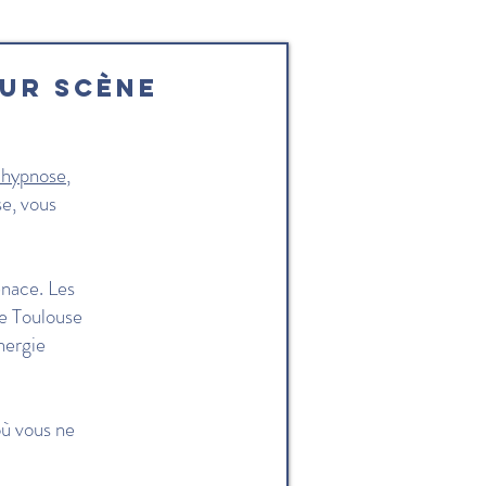
ur scène
 hypnose
,
se, vous
enace. Les
de Toulouse
nergie
où vous ne