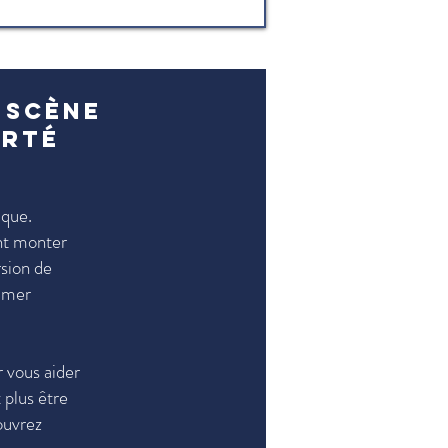
 scène
erté
ique.
nt monter
sion de
rimer
r vous aider
 plus être
ouvrez