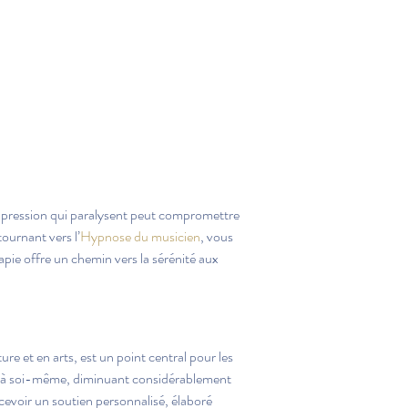
e pression qui paralysent peut compromettre 
tournant vers l’
Hypnose du musicien
, vous 
apie offre un chemin vers la sérénité aux 
lture et en arts, est un point central pour les 
de à soi-même, diminuant considérablement 
ecevoir un soutien personnalisé, élaboré 