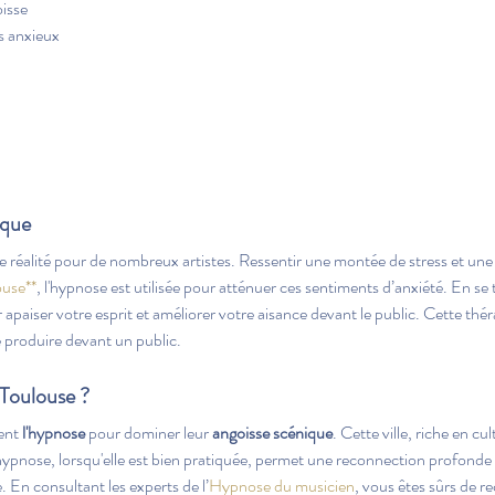
oisse
ns anxieux
ique
ne réalité pour de nombreux artistes. Ressentir une montée de stress et un
ouse**
, l'hypnose est utilisée pour atténuer ces sentiments d’anxiété. En se 
paiser votre esprit et améliorer votre aisance devant le public. Cette thér
e produire devant un public.
 Toulouse ?
ent 
l'hypnose
 pour dominer leur 
angoisse scénique
. Cette ville, riche en cu
L’hypnose, lorsqu'elle est bien pratiquée, permet une reconnection profon
e. En consultant les experts de l’
Hypnose du musicien
, vous êtes sûrs de r