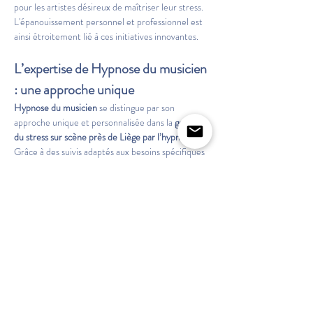
pour les artistes désireux de maîtriser leur stress. 
L'épanouissement personnel et professionnel est 
ainsi étroitement lié à ces initiatives innovantes. 
L’expertise de 
Hypnose du musicien
: une approche unique
Hypnose du musicien
 se distingue par son 
approche unique et personnalisée dans la 
gestion 
du stress sur scène près de Liège par l’hypnose
. 
Grâce à des suivis adaptés aux besoins spécifiques 
de chaque artiste, les résultats sont souvent 
impressionnants. La compréhension profonde des 
défis artistiques et l'accompagnement bienveillant 
permettent aux praticiens d'offrir un soutien 
durable et efficace. Découvrez leurs services de 
suivis individuels
 et d'
ateliers pour musiciens et 
artistes
.
Questions fréquentes sur le stress 
sur scène et l’hypnose à Liège