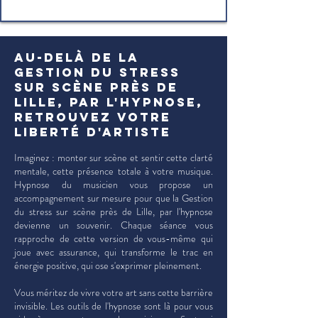
Au-delà de la
Gestion du stress
sur scène près de
Lille, par l'hypnose,
retrouvez votre
liberté d'artiste
Imaginez : monter sur scène et sentir cette clarté
mentale, cette présence totale à votre musique.
Hypnose du musicien vous propose un
accompagnement sur mesure pour que la Gestion
du stress sur scène près de Lille, par l'hypnose
devienne un souvenir. Chaque séance vous
rapproche de cette version de vous-même qui
joue avec assurance, qui transforme le trac en
énergie positive, qui ose s'exprimer pleinement.
Vous méritez de vivre votre art sans cette barrière
invisible. Les outils de l'hypnose sont là pour vous