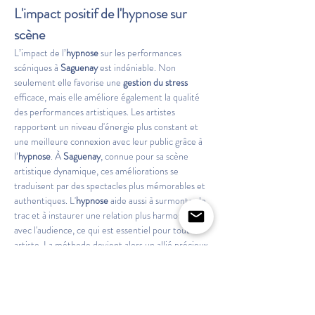
L'impact positif de l'hypnose sur 
scène
L’impact de l’
hypnose
 sur les performances 
scéniques à 
Saguenay
 est indéniable. Non 
seulement elle favorise une 
gestion du stress
efficace, mais elle améliore également la qualité 
des performances artistiques. Les artistes 
rapportent un niveau d'énergie plus constant et 
une meilleure connexion avec leur public grâce à 
l’
hypnose
. À 
Saguenay
, connue pour sa scène 
artistique dynamique, ces améliorations se 
traduisent par des spectacles plus mémorables et 
authentiques. L'
hypnose
 aide aussi à surmonter le 
trac et à instaurer une relation plus harmonieuse 
avec l'audience, ce qui est essentiel pour tout 
artiste. La méthode devient alors un allié précieux 
pour toute carrière artistique visant l’excellence.
En quoi l'hypnose se distingue-t-
elle ?