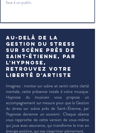
face à un public.
Au-delà de la
Gestion du stress
sur scène près de
Saint-Étienne, par
l'hypnose,
retrouvez votre
liberté d'artiste
Imaginez : monter sur scène et sentir cette clarté
mentale, cette présence totale à votre musique.
Hypnose du musicien vous propose un
accompagnement sur mesure pour que la Gestion
du stress sur scène près de Saint-Étienne, par
l'hypnose devienne un souvenir. Chaque séance
vous rapproche de cette version de vous-même
qui joue avec assurance, qui transforme le trac en
énergie positive, qui ose s'exprimer pleinement.