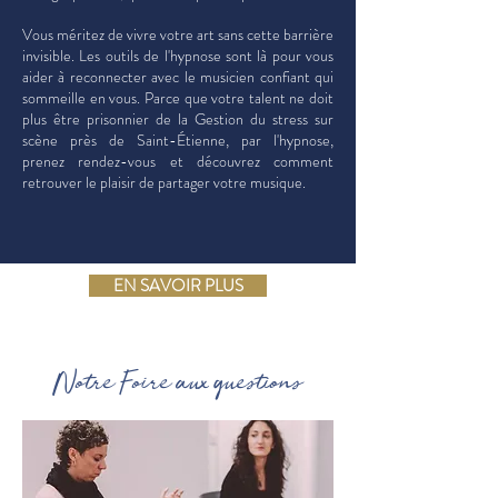
Vous méritez de vivre votre art sans cette barrière
invisible. Les outils de l'hypnose sont là pour vous
aider à reconnecter avec le musicien confiant qui
sommeille en vous. Parce que votre talent ne doit
plus être prisonnier de la Gestion du stress sur
scène près de Saint-Étienne, par l'hypnose,
prenez rendez-vous et découvrez comment
retrouver le plaisir de partager votre musique.
EN SAVOIR PLUS
Notre Foire aux questions