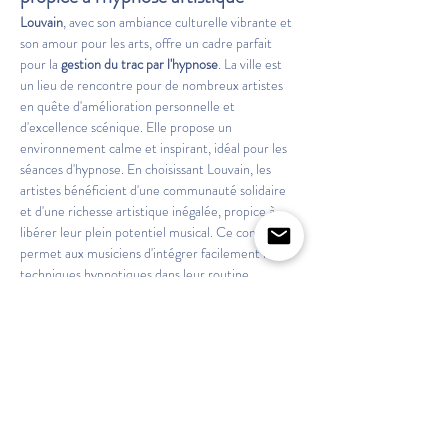
Louvain
, avec son ambiance culturelle vibrante et 
son amour pour les arts, offre un cadre parfait 
pour la 
gestion du trac par l'hypnose
. La ville est 
un lieu de rencontre pour de nombreux artistes 
en quête d'amélioration personnelle et 
d'excellence scénique. Elle propose un 
environnement calme et inspirant, idéal pour les 
séances d'hypnose. En choisissant Louvain, les 
artistes bénéficient d'une communauté solidaire 
et d'une richesse artistique inégalée, propice à 
libérer leur plein potentiel musical. Ce contexte 
permet aux musiciens d'intégrer facilement les 
techniques hypnotiques dans leur routine, 
assurant un progrès constant.
Questions fréquentes sur la gestion 
du trac par l'hypnose
### En quoi l'hypnose est-elle différente des 
autres méthodes de gestion du trac?
L'hypnose se distingue par son approche sur le 