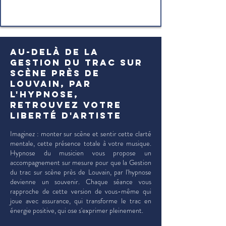
Au-delà de la
Gestion du trac sur
scène près de
Louvain, par
l'hypnose,
retrouvez votre
liberté d'artiste
Imaginez : monter sur scène et sentir cette clarté
mentale, cette présence totale à votre musique.
Hypnose du musicien vous propose un
accompagnement sur mesure pour que la Gestion
du trac sur scène près de Louvain, par l'hypnose
devienne un souvenir. Chaque séance vous
rapproche de cette version de vous-même qui
joue avec assurance, qui transforme le trac en
énergie positive, qui ose s'exprimer pleinement.