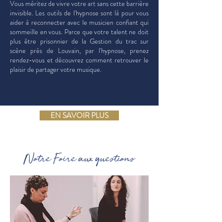
Vous méritez de vivre votre art sans cette barrière
invisible. Les outils de l'hypnose sont là pour vous
aider à reconnecter avec le musicien confiant qui
sommeille en vous. Parce que votre talent ne doit
plus être prisonnier de la Gestion du trac sur
scène près de Louvain, par l'hypnose, prenez
rendez-vous et découvrez comment retrouver le
plaisir de partager votre musique.
EN SAVOIR PLUS
Notre Foire aux questions