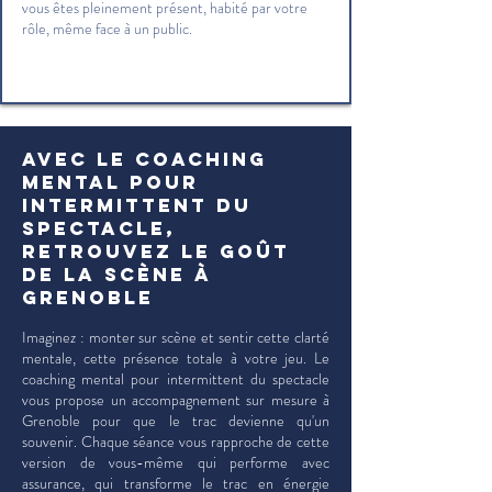
vous êtes pleinement présent, habité par votre
rôle, même face à un public.
Avec le coaching
mental pour
intermittent du
spectacle,
retrouvez le goût
de la scène à
Grenoble
Imaginez : monter sur scène et sentir cette clarté
mentale, cette présence totale à votre jeu. Le
coaching mental pour intermittent du spectacle
vous propose un accompagnement sur mesure à
Grenoble pour que le trac devienne qu'un
souvenir. Chaque séance vous rapproche de cette
version de vous-même qui performe avec
assurance, qui transforme le trac en énergie