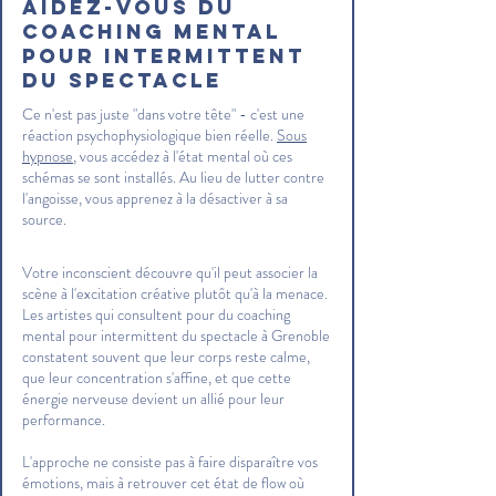
Aidez-vous du
coaching mental
pour intermittent
du spectacle
Ce n'est pas juste "dans votre tête" - c'est une
réaction psychophysiologique bien réelle.
Sous
hypnose
, vous accédez à l'état mental où ces
schémas se sont installés. Au lieu de lutter contre
l'angoisse, vous apprenez à la désactiver à sa
source.
Votre inconscient découvre qu'il peut associer la
scène à l'excitation créative plutôt qu'à la menace.
Les artistes qui consultent pour du coaching
mental pour intermittent du spectacle à Grenoble
constatent souvent que leur corps reste calme,
que leur concentration s'affine, et que cette
énergie nerveuse devient un allié pour leur
performance.
L'approche ne consiste pas à faire disparaître vos
émotions, mais à retrouver cet état de flow où