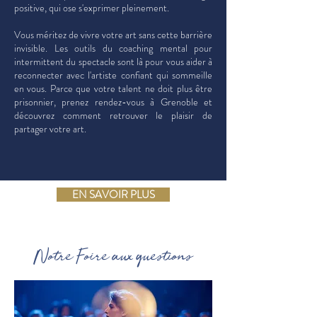
positive, qui ose s'exprimer pleinement.
Vous méritez de vivre votre art sans cette barrière
invisible. Les outils du coaching mental pour
intermittent du spectacle sont là pour vous aider à
reconnecter avec l'artiste confiant qui sommeille
en vous. Parce que votre talent ne doit plus être
prisonnier, prenez rendez-vous à Grenoble et
découvrez comment retrouver le plaisir de
partager votre art.
EN SAVOIR PLUS
Notre Foire aux questions