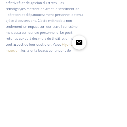
créativité et de gestion du stress. Les 
témoignages mettent en avant le sentiment de 
libération et d'épanouissement personnel obtenu 
grâce à ces sessions. Cette méthode a non 
seulement un impact sur leur travail sur scène 
mais aussi sur leur vie personnelle. Le positif 
retentit au-delà des murs du théâtre, enrichissant 
tout aspect de leur quotidien. Avec 
Hypnose du 
musicien
, les talents locaux continuent de 
s'épanouir.
Pourquoi choisir 
Hypnose du 
musicien
 ?
Choisir 
Hypnose du musicien
 pour le 
coaching 
mental par l'hypnose
 à 
Grenoble
 est la garantie 
d'un accompagnement de qualité. Ce 
professionnel se distingue par son approche 
personnalisée, son écoute attentive et ses 
techniques éprouvées. Les séances sont conçues 
pour répondre aux besoins uniques de chaque 
artiste, garantissant une amélioration tangible de 