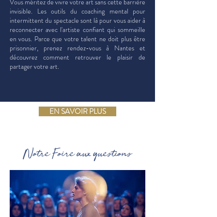
Vous méritez de vivre votre art sans cette barrière
invisible. Les outils du coaching mental pour
intermittent du spectacle sont là pour vous aider à
reconnecter avec l'artiste confiant qui sommeille
en vous. Parce que votre talent ne doit plus être
prisonnier, prenez rendez-vous à Nantes et
découvrez comment retrouver le plaisir de
partager votre art.
EN SAVOIR PLUS
Notre Foire aux questions