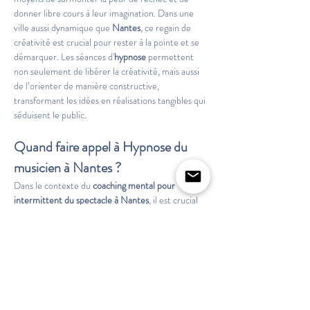
donner libre cours à leur imagination. Dans une 
ville aussi dynamique que 
Nantes
, ce regain de 
créativité est crucial pour rester à la pointe et se 
démarquer. Les séances d'
hypnose
 permettent 
non seulement de libérer la créativité, mais aussi 
de l’orienter de manière constructive, 
transformant les idées en réalisations tangibles qui 
séduisent le public.
Quand faire appel à Hypnose du 
musicien à Nantes ?
Dans le contexte du 
coaching mental pour 
intermittent du spectacle à Nantes
, il est crucial 
de savoir quand et comment faire appel à 
l'
hypnose
. Le moment idéal pour s'adresser à 
Hypnose du musicien
 est lorsque un artiste se 
sent freiné dans sa carrière ou confronté à des 
blocages créatifs persistants. La prise de 
conscience de ces limites est la première étape 
vers la transformation. Les intermittents réalisant 