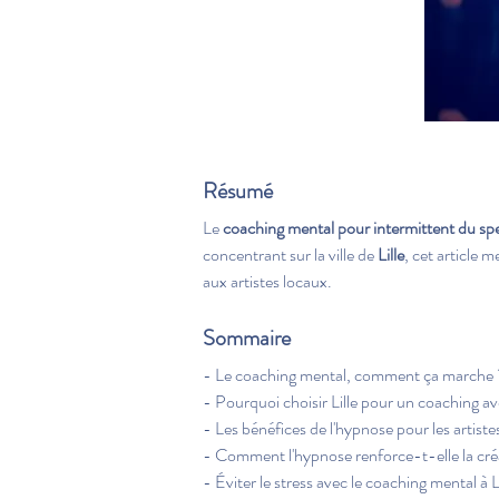
Résumé
Le 
coaching mental pour intermittent du spec
concentrant sur la ville de 
Lille
, cet article m
aux artistes locaux.
Sommaire
- Le coaching mental, comment ça marche 
- Pourquoi choisir Lille pour un coaching av
- Les bénéfices de l'hypnose pour les artistes
- Comment l'hypnose renforce-t-elle la créa
- Éviter le stress avec le coaching mental à L