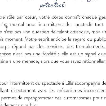
potentiel
re rôle par cœur, votre corps connaît chaque gest
hing mental pour intermittent du spectacle tout 
'est pas une question de talent artistique, mais un
ais moment. Votre esprit anticipe le regard du publi
corps répond par des tensions, des tremblements, 
goisse n'est pas une fatalité : elle est un signal qu
scène à une menace, alors que vous savez rationnellem
our intermittent du spectacle à Lille accompagne de
illant directement avec les mécanismes inconscien
e permet de reprogrammer ces automatismes pour ret
t devant un public.