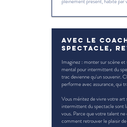
pleinement présent, habité par 
Avec le coac
spectacle, re
Imaginez : monter sur scène et s
mental pour intermittent du sp
trac devienne qu'un souvenir. 
performe avec assurance, qui tr
Vous méritez de vivre votre art 
intermittent du spectacle sont l
vous. Parce que votre talent ne 
comment retrouver le plaisir de 