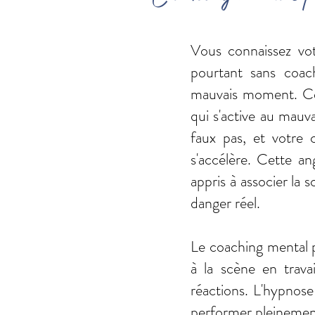
Vous connaissez vot
pourtant sans coac
mauvais moment. Ce n
qui s'active au mauv
faux pas, et votre 
s'accélère. Cette an
appris à associer la 
danger réel.
Le coaching mental p
à la scène en trava
réactions. L'hypnos
performer pleinemen