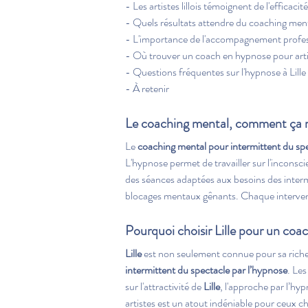
- Les artistes lillois témoignent de l'efficaci
- Quels résultats attendre du coaching menta
- L'importance de l'accompagnement professi
- Où trouver un coach en hypnose pour artis
- Questions fréquentes sur l'hypnose à Lille
- À retenir
Le coaching mental, comment ça 
Le 
coaching mental pour intermittent du spec
L'hypnose permet de travailler sur l'inconscie
des séances adaptées aux besoins des intermi
blocages mentaux gênants. Chaque intervent
Pourquoi choisir Lille pour un coa
Lille
 est non seulement connue pour sa richess
intermittent du spectacle par l’hypnose
. Le
sur l'attractivité de 
Lille
, l'approche par l’hyp
artistes est un atout indéniable pour ceux c