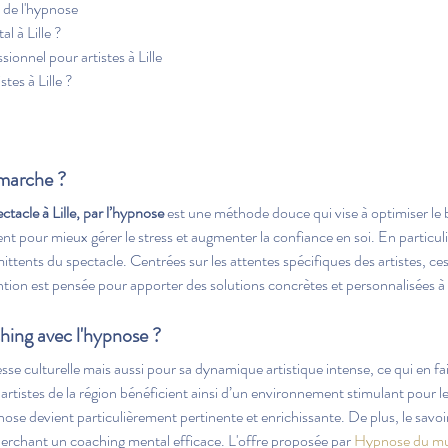
té de l'hypnose
l à Lille ?
onnel pour artistes à Lille
tes à Lille ?
marche ?
tacle à Lille, par l’hypnose
 est une méthode douce qui vise à optimiser le b
nt pour mieux gérer le stress et augmenter la confiance en soi. En particulier
ttents du spectacle. Centrées sur les attentes spécifiques des artistes, ces
ion est pensée pour apporter des solutions concrètes et personnalisées à
ching avec l'hypnose ?
e culturelle mais aussi pour sa dynamique artistique intense, ce qui en fait 
s artistes de la région bénéficient ainsi d’un environnement stimulant pour
nose devient particulièrement pertinente et enrichissante. De plus, le savoir
herchant un coaching mental efficace. L'offre proposée par 
Hypnose du mu