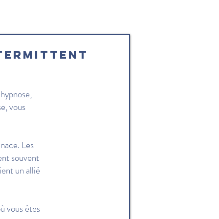
termittent
 hypnose
,
se, vous
enace. Les
tent souvent
ent un allié
où vous êtes