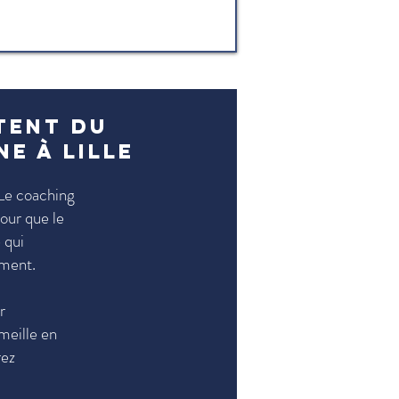
tent du
e à Lille
 Le coaching
our que le
 qui
ement.
r
meille en
rez