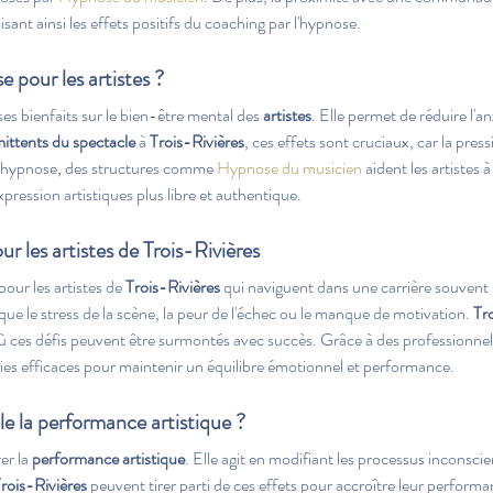
ant ainsi les effets positifs du coaching par l'hypnose.
e pour les artistes ?
s bienfaits sur le bien-être mental des 
artistes
. Elle permet de réduire l'a
mittents du spectacle
 à 
Trois-Rivières
, ces effets sont cruciaux, car la pr
t l'hypnose, des structures comme 
Hypnose du musicien
 aident les artistes
expression artistiques plus libre et authentique. 
r les artistes de Trois-Rivières
pour les artistes de 
Trois-Rivières
 qui naviguent dans une carrière souven
ue le stress de la scène, la peur de l'échec ou le manque de motivation. 
Tr
où ces défis peuvent être surmontés avec succès. Grâce à des professionne
égies efficaces pour maintenir un équilibre émotionnel et performance.
 la performance artistique ?
er la 
performance artistique
. Elle agit en modifiant les processus inconscien
rois-Rivières
 peuvent tirer parti de ces effets pour accroître leur performa