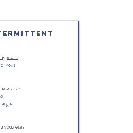
termittent
 hypnose
,
se, vous
enace. Les
es
nergie
où vous êtes