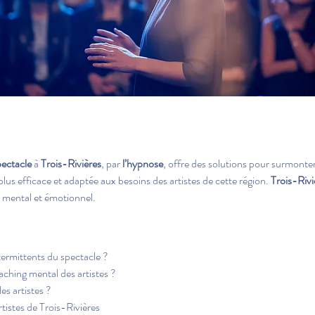
pectacle
 à 
Trois-Rivières
, par 
l’hypnose
, offre des solutions pour surmonter
 plus efficace et adaptée aux besoins des artistes de cette région. 
Trois-Rivi
e mental et émotionnel.
ermittents du spectacle ?
aching mental des artistes ?
es artistes ?
tistes de Trois-Rivières