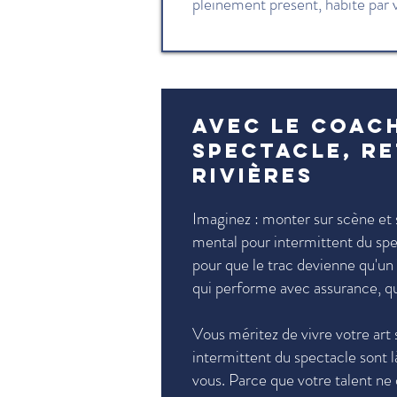
pleinement présent, habité par 
Avec le coac
spectacle, re
Rivières
Imaginez : monter sur scène et s
mental pour intermittent du sp
pour que le trac devienne qu'u
qui performe avec assurance, qu
Vous méritez de vivre votre art 
intermittent du spectacle sont l
vous. Parce que votre talent ne 