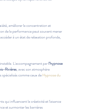
nxiété, améliorer la concentration et 
ession de la performance peut souvent mener 
 à accéder à un état de relaxation profonde, 
t instable. L'accompagnement par 
l’hypnose
ois-Rivières
, avec son atmosphère 
ls spécialisés comme ceux de 
Hypnose du 
ts qui influencent la créativité et l'aisance 
nce et surmonter les barrières 