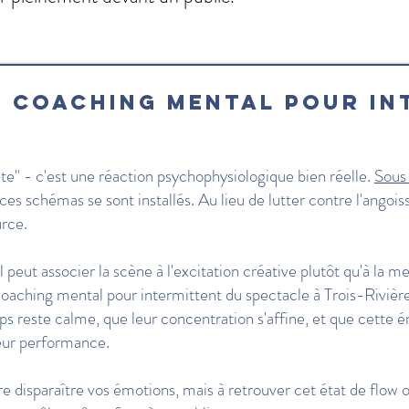
u coaching mental pour in
ête" - c'est une réaction psychophysiologique bien réelle.
Sous
ces schémas se sont installés. Au lieu de lutter contre l'angois
urce.
 peut associer la scène à l'excitation créative plutôt qu'à la m
 coaching mental pour intermittent du spectacle à Trois-Rivièr
s reste calme, que leur concentration s'affine, et que cette é
leur performance.
re disparaître vos émotions, mais à retrouver cet état de flow 