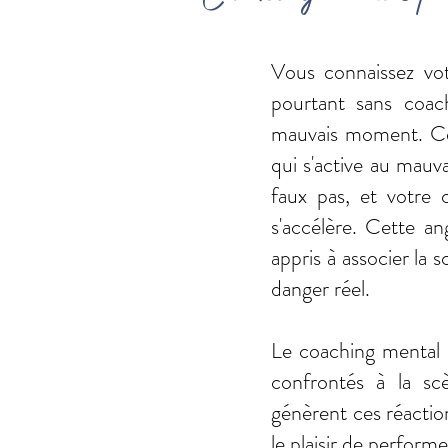
Vous connaissez vot
pourtant sans coac
mauvais moment. Ce n
qui s'active au mauv
faux pas, et votre 
s'accélère. Cette an
appris à associer la 
danger réel.
Le coaching mental 
confrontés à la sc
génèrent ces réacti
le plaisir de perform