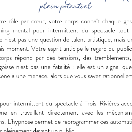
plein potentiel
re rôle par cœur, votre corps connaît chaque gest
hing mental pour intermittent du spectacle tout 
'est pas une question de talent artistique, mais un
ais moment. Votre esprit anticipe le regard du publi
corps répond par des tensions, des tremblements, 
goisse n'est pas une fatalité : elle est un signal qu
scène à une menace, alors que vous savez rationnellem
pour intermittent du spectacle à Trois-Rivières acc
ène en travaillant directement avec les mécanism
ons. L'hypnose permet de reprogrammer ces automat
er pleinement devant un public.