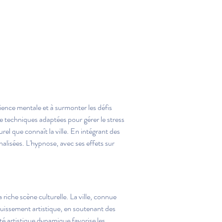
lience mentale et à surmonter les défis 
e techniques adaptées pour gérer le stress 
el que connaît la ville. En intégrant des 
alisées. L'hypnose, avec ses effets sur 
riche scène culturelle. La ville, connue 
ouissement artistique, en soutenant des 
é artistique dynamique favorise les 