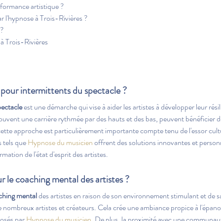
formance artistique ?
r l'hypnose à Trois-Rivières ?
 ?
 à Trois-Rivières
pour intermittents du spectacle ?
pectacle
 est une démarche qui vise à aider les artistes à développer leur rési
ouvent une carrière rythmée par des hauts et des bas, peuvent bénéficier d
cette approche est particulièrement importante compte tenu de l'essor cultur
 tels que 
Hypnose du musicien
 offrent des solutions innovantes et personn
rmation de l'état d'esprit des artistes.
r le coaching mental des artistes ?
ching mental
 des artistes en raison de son environnement stimulant et de sa 
 de nombreux artistes et créateurs. Cela crée une ambiance propice à l'épan
sés par 
Hypnose du musicien
. De plus, la proximité avec une communaut