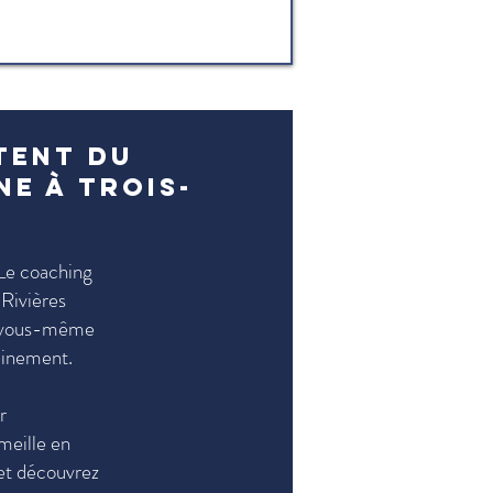
tent du
ne à Trois-
 Le coaching
Rivières
de vous-même
leinement.
r
meille en
 et découvrez