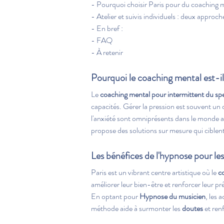
- Pourquoi choisir Paris pour du coaching m
- Atelier et suivis individuels : deux appro
- En bref :
- FAQ
- À retenir
Pourquoi le coaching mental est-il 
Le 
coaching mental pour intermittent du spe
capacités. Gérer la pression est souvent un 
l'anxiété sont omniprésents dans le monde a
propose des solutions sur mesure qui ciblent 
Les bénéfices de l'hypnose pour les 
Paris est un vibrant centre artistique où le 
c
améliorer leur bien-être et renforcer leur p
En optant pour 
Hypnose du musicien
, les 
méthode aide à surmonter les 
doutes
 et ren