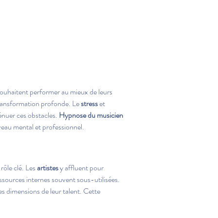
souhaitent performer au mieux de leurs 
transformation profonde. Le 
stress
 et 
ténuer ces obstacles. 
Hypnose du musicien
eau mental et professionnel.
rôle clé. Les 
artistes
 y affluent pour 
ssources internes souvent sous-utilisées. 
es dimensions de leur talent. Cette 