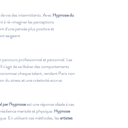
 de vie des intermittents. Avec 
Hypnose du 
nt à ré-imaginer les perceptions 
t d'une pensée plus positive et 
ent exigeant.
eur parcours professionnel et personnel. Les 
l s’agit de se libérer des comportements 
autonomiser chaque talent, rendant Paris non 
on du stress et une créativité accrue.
l par l’hypnose
 est une réponse idéale à ces 
 résilience mentale et physique. 
Hypnose 
ique. En utilisant ces méthodes, les 
artistes