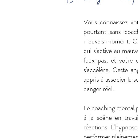
Vous connaissez vot
pourtant sans coac
mauvais moment. Ce n
qui s'active au mauv
faux pas, et votre 
s'accélère. Cette an
appris à associer la 
danger réel.
Le coaching mental p
à la scène en trava
réactions. L'hypnos
performer pleinemen