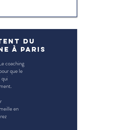
tent du
ne à Paris
 Le coaching
pour que le
 qui
ement.
r
meille en
vrez