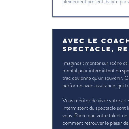
pleinement présent, habité par 
Avec le coac
spectacle, re
Imaginez : monter sur scène et s
mental pour intermittent du sp
trac devienne qu'un souvenir. 
performe avec assurance, qui tr
Vous méritez de vivre votre art 
intermittent du spectacle sont l
vous. Parce que votre talent ne 
comment retrouver le plaisir de 