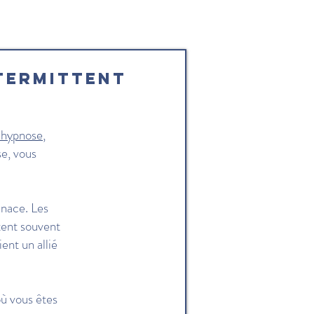
termittent
 hypnose
,
se, vous
enace. Les
tent souvent
ent un allié
où vous êtes