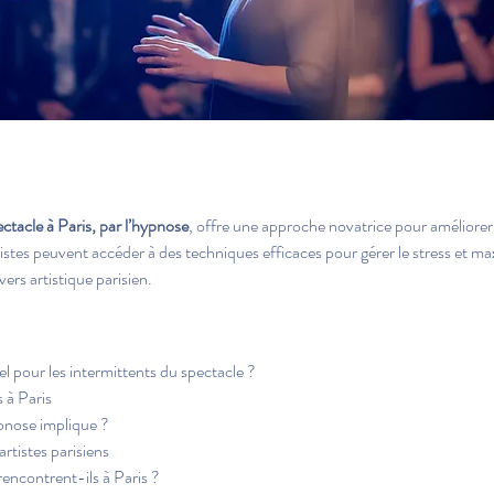
ctacle à Paris, par l’hypnose
, offre une approche novatrice pour améliorer
rtistes peuvent accéder à des techniques efficaces pour gérer le stress et m
ers artistique parisien.
el pour les intermittents du spectacle ?
s à Paris
ypnose implique ?
rtistes parisiens
rencontrent-ils à Paris ?